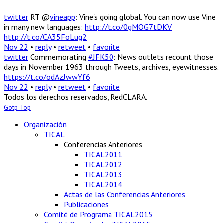
twitter
RT @
vineapp
: Vine's going global. You can now use Vine
in many new languages:
http://t.co/0gMOG7tDKV
http://t.co/CA35FoLug2
Nov 22
•
reply
•
retweet
•
favorite
twitter
Commemorating
#JFK50
: News outlets recount those
days in November 1963 through Tweets, archives, eyewitnesses.
https://t.co/odAzJwwYf6
Nov 22
•
reply
•
retweet
•
favorite
Todos los derechos reservados, RedCLARA.
Gotp Top
Organización
TICAL
Conferencias Anteriores
TICAL2011
TICAL2012
TICAL2013
TICAL2014
Actas de las Conferencias Anteriores
Publicaciones
Comité de Programa TICAL2015