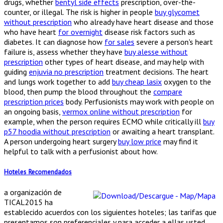
drugs, whether
bentyl side effects
prescription, over-the-
counter, or illegal. The risk is higher in people
buy glycomet
without prescription
who already have heart disease and those
who have heart
for overnight
disease risk factors such as
diabetes. It can diagnose how
for sales
severe a person's heart
failure is, assess whether they have
buy alesse without
prescription
other types of heart disease, and may help with
guiding
enjuvia no prescription
treatment decisions. The heart
and lungs work together to add
buy cheap lasix
oxygen to the
blood, then pump the blood throughout the
compare
prescription prices
body. Perfusionists may work with people on
an ongoing basis,
vermox online without prescription
for
example, when the person requires ECMO while critically ill
buy
p57 hoodia without prescription
or awaiting a heart transplant.
A person undergoing heart surgery
buy low price
may find it
helpful to talk with a perfusionist about how.
Hoteles Recomendados
a organización de
TICAL2015 ha
establecido acuerdos con los siguientes hoteles; las tarifas que
presentamos son preferenciales y para acceder a ellas usted