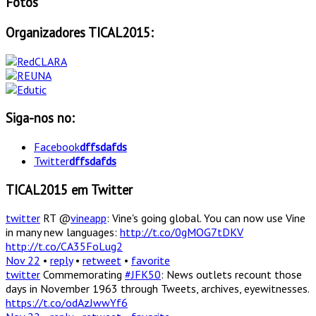
Fotos
Organizadores TICAL2015:
Siga-nos no:
Facebook
dffsdafds
Twitter
dffsdafds
TICAL2015 em Twitter
twitter
RT @
vineapp
: Vine's going global. You can now use Vine
in many new languages:
http://t.co/0gMOG7tDKV
http://t.co/CA35FoLug2
Nov 22
•
reply
•
retweet
•
favorite
twitter
Commemorating
#JFK50
: News outlets recount those
days in November 1963 through Tweets, archives, eyewitnesses.
https://t.co/odAzJwwYf6