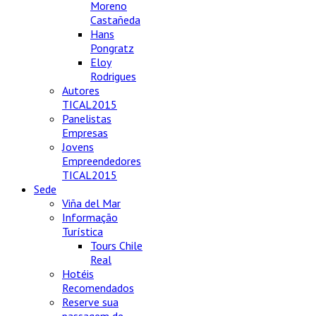
Moreno
Castañeda
Hans
Pongratz
Eloy
Rodrigues
Autores
TICAL2015
Panelistas
Empresas
Jovens
Empreendedores
TICAL2015
Sede
Viña del Mar
Informação
Turística
Tours Chile
Real
Hotéis
Recomendados
Reserve sua