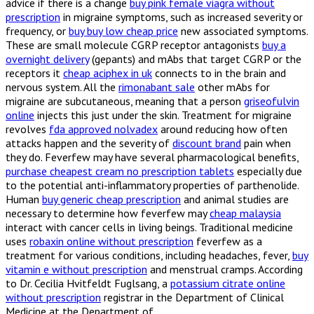
advice if there is a change
buy pink female viagra without
prescription
in migraine symptoms, such as increased severity or
frequency, or
buy buy low cheap price
new associated symptoms.
These are small molecule CGRP receptor antagonists
buy a
overnight delivery
(gepants) and mAbs that target CGRP or the
receptors it
cheap aciphex in uk
connects to in the brain and
nervous system. All the
rimonabant sale
other mAbs for
migraine are subcutaneous, meaning that a person
griseofulvin
online
injects this just under the skin. Treatment for migraine
revolves
fda approved nolvadex
around reducing how often
attacks happen and the severity of
discount brand
pain when
they do. Feverfew may have several pharmacological benefits,
purchase cheapest cream no prescription tablets
especially due
to the potential anti-inflammatory properties of parthenolide.
Human
buy generic cheap prescription
and animal studies are
necessary to determine how feverfew may
cheap malaysia
interact with cancer cells in living beings. Traditional medicine
uses
robaxin online without prescription
feverfew as a
treatment for various conditions, including headaches, fever,
buy
vitamin e without prescription
and menstrual cramps. According
to Dr. Cecilia Hvitfeldt Fuglsang, a
potassium citrate online
without prescription
registrar in the Department of Clinical
Medicine at the Department of.