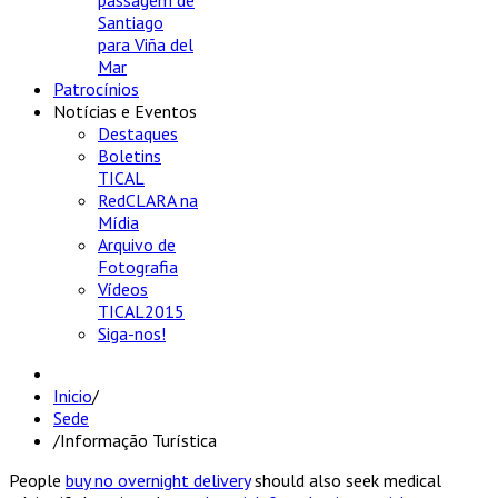
passagem de
Santiago
para Viña del
Mar
Patrocínios
Notícias e Eventos
Destaques
Boletins
TICAL
RedCLARA na
Mídia
Arquivo de
Fotografia
Vídeos
TICAL2015
Siga-nos!
Inicio
/
Sede
/
Informação Turística
People
buy no overnight delivery
should also seek medical